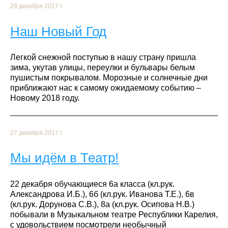
29 декабря 2017 г.
Наш Новый Год
Легкой снежной поступью в нашу страну пришла
зима, укутав улицы, переулки и бульвары белым
пушистым покрывалом. Морозные и солнечные дни
приближают нас к самому ожидаемому событию –
Новому 2018 году.
27 декабря 2017 г.
Мы идём в Театр!
22 декабря обучающиеся 6а класса (кл.рук.
Александрова И.Б.), 6б (кл.рук. Иванова Т.Е.), 6в
(кл.рук. Дорунова С.В.), 8а (кл.рук. Осипова Н.В.)
побывали в Музыкальном театре Республики Карелия,
с удовольствием посмотрели необычный