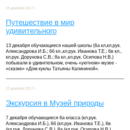
15 декабря 2017 г.
Путешествие в мир
удивительного
13 декабря обучающиеся нашей школы (6а кл,кл.рук.
Александрова И.Б.; 6б кл.,кл.рук. Иванова Т.Е.; 6в кл.,
кл.рук. Дорунова С.В.; 8а кл.,кл.рук. Осипова Н.В.)
побывали в удивительном, очень «уютном» музее -
«сказке» «Дом куклы Татьяны Калининой».
15 декабря 2017 г.
Экскурсия в Музей природы
7 декабря обучающиеся 6а класса (кл.рук.
Александрова И.Б.), 6б (кл.рук. Иванова Т.Е.), 6в
(кл.рук. Дорунова С.В.), 8а (кл.рук. Осипова Н.В.)