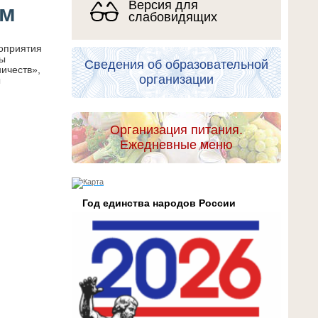
Версия для
ам
слабовидящих
роприятия
ры
Сведения об образовательной
ичеств»,
организации
ы
Организация питания.
Ежедневные меню
Год единства народов России