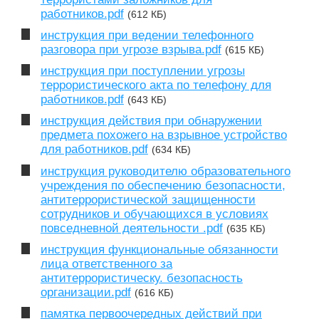
работников.pdf
(612 КБ)
инструкция при ведении телефонного
разговора при угрозе взрыва.pdf
(615 КБ)
инструкция при поступлении угрозы
террористического акта по телефону для
работников.pdf
(643 КБ)
инструкция действия при обнаружении
предмета похожего на взрывное устройство
для работников.pdf
(634 КБ)
инструкция руководителю образовательного
учреждения по обеспечению безопасности,
антитеррористической защищенности
сотрудников и обучающихся в условиях
повседневной деятельности .pdf
(635 КБ)
инструкция функциональные обязанности
лица ответственного за
антитеррористическу. безопасность
организации.pdf
(616 КБ)
памятка первоочередных действий при