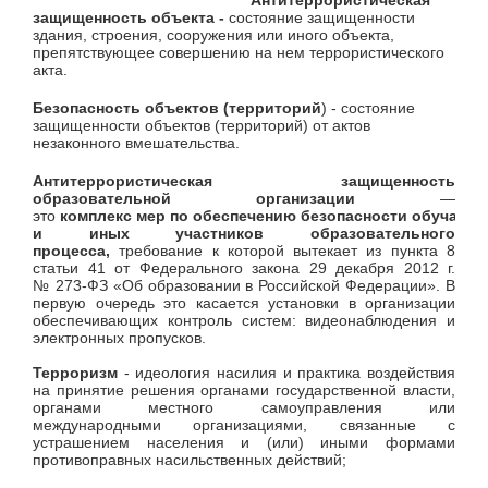
Антитеррористическая
защищенность объекта -
состояние защищенности
здания, строения, сооружения или иного объекта,
препятствующее совершению на нем террористического
акта.
Безопасность объектов (территорий
) - состояние
защищенности объектов (территорий) от актов
незаконного вмешательства.
Антитеррористическая защищенность
образовательной организации
—
это
комплекс
мер
по
обеспечению
безопасности
об
учающ
и иных участников образовательного
процесса,
требование к которой вытекает из пункта 8
статьи 41 от Федерального закона 29 декабря 2012 г.
№ 273-ФЗ «Об образовании в Российской Федерации». В
первую очередь это касается установки в организации
обеспечивающих контроль систем: видеонаблюдения и
электронных пропусков.
Терроризм
- идеология насилия и практика воздействия
на принятие решения органами государственной власти,
органами местного самоуправления или
международными организациями, связанные с
устрашением населения и (или) иными формами
противоправных насильственных действий;