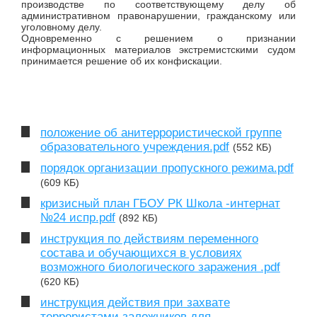
производстве по соответствующему делу об
административном правонарушении, гражданскому или
уголовному делу.
Одновременно с решением о признании
информационных материалов экстремистскими судом
принимается решение об их конфискации.
положение об анитеррористической группе
образовательного учреждения.pdf
(552 КБ)
порядок организации пропускного режима.pdf
(609 КБ)
кризисный план ГБОУ РК Школа -интернат
№24 испр.pdf
(892 КБ)
инструкция по действиям переменного
состава и обучающихся в условиях
возможного биологического заражения .pdf
(620 КБ)
инструкция действия при захвате
террористами заложников для