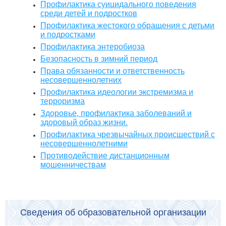
Профилактика суицидального поведения
среди детей и подростков
Профилактика жестокого обращения с детьми
и подростками
Профилактика энтеробиоза
Безопасность в зимний период
Права обязанности и ответственность
несовершеннолетних
Профилактика идеологии экстремизма и
терроризма
Здоровье, профилактика заболеваний и
здоровый образ жизни.
Профилактика чрезвычайных происшествий с
несовершеннолетними
Противодействие дистанционным
мошенничествам
Сведения об образовательной организации