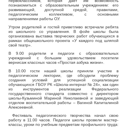
первоклассников, которая дает им возможность
познакомиться с образовательным учреждением: его
развивающей, доступной средой, правилами,
педагогическим коллективом, с основными
направлениями работы ОУ.
Утром родителей и гостей приветливо встречали ребята
из школьного со управления. В фойе школы была
организована выставка творческих работ обучающихся в
рамках общешкольного проекта «У каждого под шляпой
свой театр».
В 9.00 родители и педагоги с образовательных
учреждений с большим удовольствием посетили
вернисаж классных часов «Простая азбука жизни».
В 10.00 гости нашей школы приняли участие в
педагогическом лектории, где обсудили проблему
создания условий для успешной социализации
обучающихся ГБОУ РК «Школа-интернат № 24», как один
из инструментов реализации Федерального
государственного стандарта совместно с директором
школы-Кузьминой Мариной Николаевной и заведующей
отделом воспитательной работы – Вагиной Капиталиной
Алексеевной.
Фестиваль педагогического творчества начал свою
работу в 11.00 часов. Педагоги школы провели мастер-
классы, уроки по учебным предметам профильного труда: