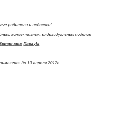
ые родители и педагоги!
ных, коллективных, индивидуальных поделок
В
с
т
р
е
ч
а
е
м
П
а
с
х
у!
»
нимаются до 10 апреля 2017г.