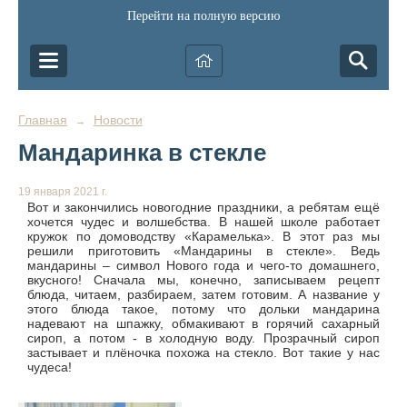
Перейти на полную версию
Главная
Новости
→
Мандаринка в стекле
19 января 2021 г.
Вот и закончились новогодние праздники, а ребятам ещё
хочется чудес и волшебства. В нашей школе работает
кружок по домоводству «Карамелька». В этот раз мы
решили приготовить «Мандарины в стекле». Ведь
мандарины – символ Нового года и чего-то домашнего,
вкусного! Сначала мы, конечно, записываем рецепт
блюда, читаем, разбираем, затем готовим. А название у
этого блюда такое, потому что дольки мандарина
надевают на шпажку, обмакивают в горячий сахарный
сироп, а потом - в холодную воду. Прозрачный сироп
застывает и плёночка похожа на стекло. Вот такие у нас
чудеса!