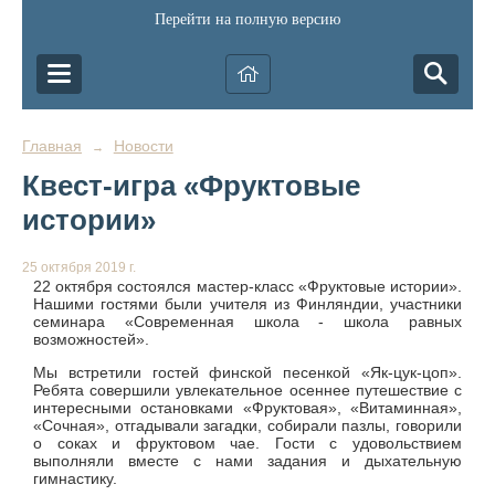
Перейти на полную версию
Главная
Новости
→
Квест-игра «Фруктовые
истории»
25 октября 2019 г.
22 октября состоялся мастер-класс «Фруктовые истории».
Нашими гостями были учителя из Финляндии, участники
семинара «Современная школа - школа равных
возможностей».
Мы встретили гостей финской песенкой «Як-цук-цоп».
Ребята совершили увлекательное осеннее путешествие с
интересными остановками «Фруктовая», «Витаминная»,
«Сочная», отгадывали загадки, собирали пазлы, говорили
о соках и фруктовом чае. Гости с удовольствием
выполняли вместе с нами задания и дыхательную
гимнастику.