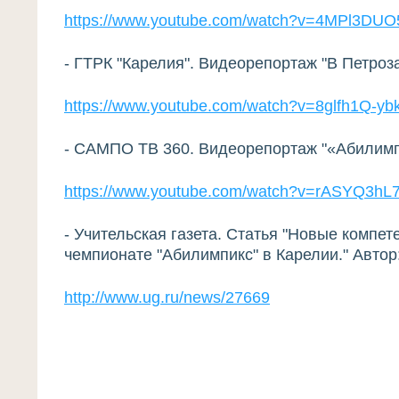
https://www.youtube.com/watch?v=4MPl3DUO
- ГТРК "Карелия". Видеорепортаж "В Петроз
https://www.youtube.com/watch?v=8glfh1Q-yb
- САМПО ТВ 360. Видеорепортаж "«Абилимпи
https://www.youtube.com/watch?v=rASYQ3hL
- Учительская газета. Статья "Новые компе
чемпионате "Абилимпикс" в Карелии." Автор
http://www.ug.ru/news/27669