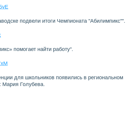
5vE
аводске подвели итоги Чемпионата "Абилимпикс"".
k
кс» помогает найти работу".
7xM
тенции для школьников появились в региональном
: Мария Голубева.