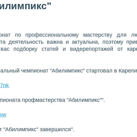
илимпикс"
ионат по профессиональному мастерству для л
та деятельность важна и актуальна, поэтому при
ас подборку статей и видерепортажей от каре
ональный чемпионат "Абилимпикс" стартовал в Карели
S7nk
мпионата профмастерства "Абилимпикс"".
xww
 "Абилимпикс" завершился".