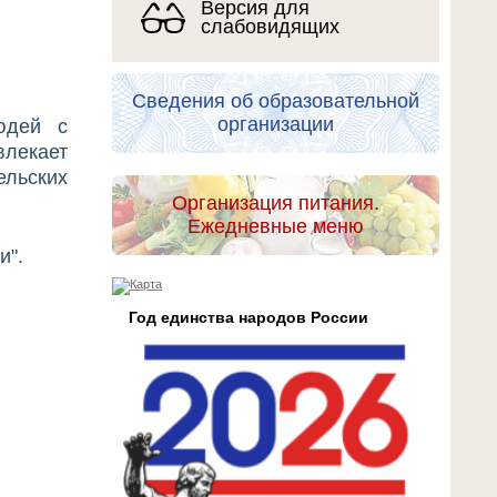
Версия для
слабовидящих
Сведения об образовательной
организации
юдей с
влекает
льских
Организация питания.
Ежедневные меню
и".
Год единства народов России