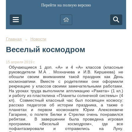
Перейти на полную версию
Главная
Новости
→
Веселый космодром
15 апреля 2019 г.
Обучающиеся 1 доп. «А» и 4 «А» классов (классные
руководители М.А . Мохначева и И.В. Киршеева) не
обошли своим вниманием такой праздник как День
космонавтики. Вместе с родителями они оформили
рекреацию у классов своими замечательными работами.
На уроках труда выполнили аппликацию «Ракета» (1 кл.)
и работу из пластилина «Планеты солнечной системы» (4
кл). Совместный классный час был посвящен космосу:
рассказ педагогов об истории праздника, а также о
планетах и первом космонавте Юрии Алексеевиче
Гагарине, о полете Белки и Стрелки очень понравился
ребятам. В завершении была проведена игровая
программа «Веселый космодром», где все
пофантазировали и отправились на Луну.