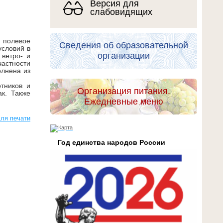
Версия для
слабовидящих
 полевое
Сведения об образовательной
условий в
организации
 ветро- и
частности
олнена из
тников и
Организация питания.
к. Также
Ежедневные меню
ля печати
Год единства народов России