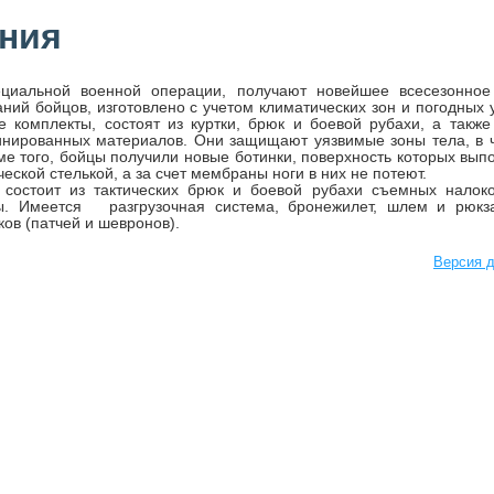
ния
циальной военной операции, получают новейшее всесезонное
ний бойцов, изготовлено с учетом климатических зон и погодных 
комплекты, состоят из куртки, брюк и боевой рубахи, а также
инированных материалов. Они защищают уязвимые зоны тела, в 
оме того, бойцы получили новые ботинки, поверхность которых вып
еской стелькой, а за счет мембраны ноги в них не потеют.
состоит из тактических брюк и боевой рубахи съемных налоко
рцы. Имеется разгрузочная система, бронежилет, шлем и рюкза
ов (патчей и шевронов).
Версия д