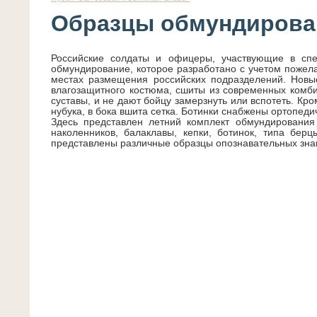
Образцы обмундирова
Российские солдаты и офицеры, участвующие в спе
обмундирование, которое разработано с учетом пожела
местах размещения российских подразделений. Новые 
влагозащитного костюма, сшиты из современных комб
суставы, и не дают бойцу замерзнуть или вспотеть. Кр
нубука, в бока вшита сетка. Ботинки снабжены ортопедич
Здесь
представлен летний комплект обмундирования 
наколенников, балаклавы, кепки, ботинок, типа бе
представлены различные образцы опознавательных знак