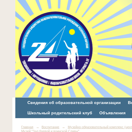
Сведения об образовательной организации
В
Школьный родительский клуб
Объявления
Главная
→
Воспитание
→
Музейно-образовательный комплекс (цент
Музей "Зал боевой и воинской Славы"