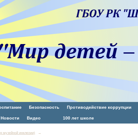
оспитание
Безопасность
Противодействие коррупции
Новости
Видео
100 лет школе
р музейной инклюзии)
→