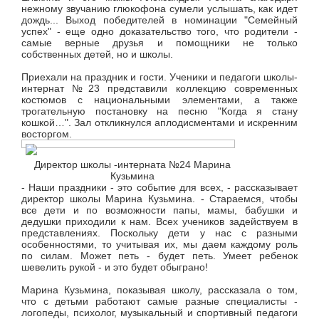
нежному звучанию глюкофона сумели услышать, как идет
дождь... Выход победителей в номинации "Семейный
успех" - еще одно доказательство того, что родители -
самые верные друзья и помощники не только
собственных детей, но и школы.
Приехали на праздник и гости. Ученики и педагоги школы-
интернат №23 представили коллекцию современных
костюмов с национальными элементами, а также
трогательную постановку на песню "Когда я стану
кошкой…". Зал откликнулся аплодисментами и искренним
восторгом.
Директор школы -интерната №24 Марина
Кузьмина
- Наши праздники - это событие для всех, - рассказывает
директор школы Марина Кузьмина. - Стараемся, чтобы
все дети и по возможности папы, мамы, бабушки и
дедушки приходили к нам. Всех учеников задействуем в
представлениях. Поскольку дети у нас с разными
особенностями, то учитывая их, мы даем каждому роль
по силам. Может петь - будет петь. Умеет ребенок
шевелить рукой - и это будет обыграно!
Марина Кузьмина, показывая школу, рассказала о том,
что с детьми работают самые разные специалисты -
логопеды, психолог, музыкальный и спортивный педагоги