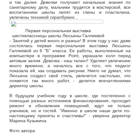
и так далее. Девочки получают начальные знания по
санитарному делу, мальчики трудятся в мастерской, все
воспитанники школы лепят из глины и пластилина,
увлечены техникой скрапбукинг...
Первая персональная выставка
шестиклассницы школы Люсьены Галлиевой
- Занятий у детей много и разных! В этом году у нас даже
состоялась первая персональная выставка Люсьены
Галлиевой из 6 "Б" класса. Ее работы, выполненные на
компьютере в программе Point, украшали холл перед
актовым залом. Девочка - наш талант! Уделяет увлечению
много времени, а началось все с того, что педагог
показала ей, как создавать рисунки. Никто не думал, что
Люсьена создаст свой стиль, увлечется настолько, что
появится так много работ, - делится впечатлениями
директор школы.
В будущем учебном году в школе, где постепенно с
помощью разных источников финансирования, проходит
ремонт и обновление помещений, ждут не только
учеников, но и гостей. "Именно в школе наши дети по-
настоящему приняты и счастливы!" - уверена директор
Марина Кузьмина.
Фото автора