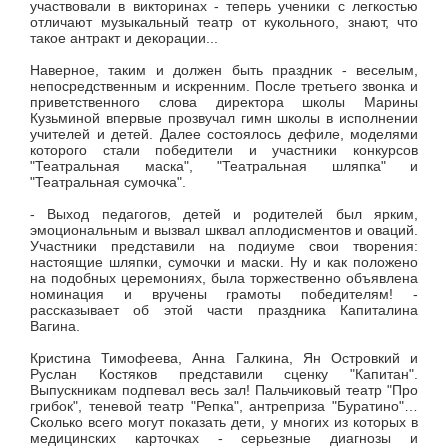
участвовали в викторинах - теперь ученики с легкостью
отличают музыкальный театр от кукольного, знают, что
такое антракт и декорации...
Наверное, таким и должен быть праздник - веселым,
непосредственным и искренним. После третьего звонка и
приветственного слова директора школы Марины
Кузьминой впервые прозвучал гимн школы в исполнении
учителей и детей. Далее состоялось дефиле, моделями
которого стали победители и участники конкурсов
"Театральная маска", "Театральная шляпка" и
"Театральная сумочка".
- Выход педагогов, детей и родителей был ярким,
эмоциональным и вызвал шквал аплодисментов и оваций.
Участники представили на подиуме свои творения:
настоящие шляпки, сумочки и маски. Ну и как положено
на подобных церемониях, была торжественно объявлена
номинация и вручены грамоты победителям! -
рассказывает об этой части праздника Капиталина
Вагина.
Кристина Тимофеева, Анна Галкина, Ян Островкий и
Руслан Костяков представили сценку "Капитан".
Выпускникам подпевал весь зал! Пальчиковый театр "Про
грибок", теневой театр "Репка", антреприза "Буратино"…
Сколько всего могут показать дети, у многих из которых в
медицинских карточках - серьезные диагнозы и