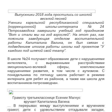
Выпускники 2018 года простились со школой
веселой песней
Ученики карельской республиканской специальной
(коррекционной) школы-интерната №24
Петрозаводска завершили учебный год праздником
"Вот и стали мы на год взрослей". На этот раз, как
пояснила заведующая отделом воспитательной
работы Капиталина Вагина, он был связан с
подведением итогов работы школы над проектом "У
каждого под шляпой свой театр".
В школе №24 получают образование дети с нарушениями
интеллекта, с выраженными расстройствами
эмоционально-волевой сферы, комплексными
нарушениями развития, в том числе с аутизмом. С
понедельника по пятницу школа работает в режиме
интерната для ребят из районов, а также как школа для
воспитанников-петрозаводчан.
Грамоту третьекласснице Есении Магнус
вручает Капиталина Вагина
... В перерывах между выступлениями и вручением
грамот, дети с удовольствием отгадывали загадки,