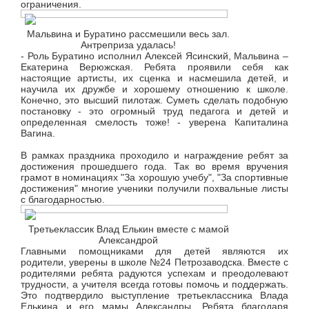
ограничения.
Мальвина и Буратино рассмешили весь зал.
Антреприза удалась!
- Роль Буратино исполнил Алексей Ясинский, Мальвина –
Екатерина Верюжская. Ребята проявили себя как
настоящие артисты, их сценка и насмешила детей, и
научила их дружбе и хорошему отношению к школе.
Конечно, это высший пилотаж. Суметь сделать подобную
постановку - это огромный труд педагога и детей и
определенная смелость тоже! - уверена Капиталина
Вагина.
В рамках праздника проходило и награждение ребят за
достижения прошедшего года. Так во время вручения
грамот в номинациях "За хорошую учебу", "За спортивные
достижения" многие ученики получили похвальные листы
с благодарностью.
Третьеклассик Влад Елькин вместе с мамой
Александрой
Главными помощниками для детей являются их
родители, уверены в школе №24 Петрозаводска. Вместе с
родителями ребята радуются успехам и преодолевают
трудности, а учителя всегда готовы помочь и поддержать.
Это подтвердило выступление третьеклассника Влада
Елькина и его мамы Александры. Ребята благодаря